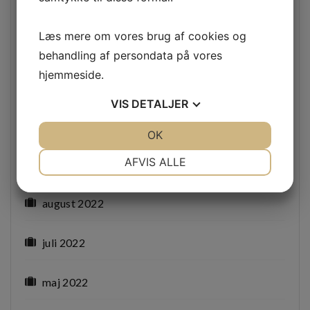
januar 2023
Læs mere om vores brug af cookies og
december 2022
behandling af persondata på vores
hjemmeside.
november 2022
VIS
DETALJER
oktober 2022
JA
NEJ
OK
JA
NEJ
NØDVENDIGE
PRÆFERENCER
AFVIS ALLE
september 2022
JA
NEJ
JA
NEJ
august 2022
MARKETING
STATISTIK
juli 2022
maj 2022