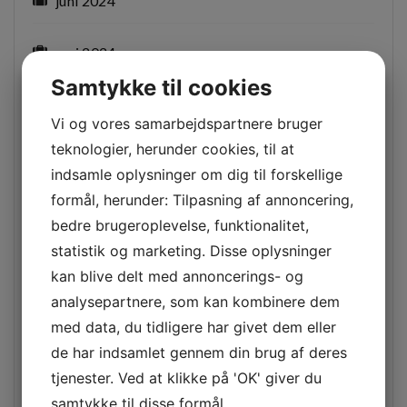
juni 2024
maj 2024
Samtykke til cookies
december 2023
Vi og vores samarbejdspartnere bruger
teknologier, herunder cookies, til at
november 2023
indsamle oplysninger om dig til forskellige
formål, herunder: Tilpasning af annoncering,
oktober 2023
bedre brugeroplevelse, funktionalitet,
statistik og marketing. Disse oplysninger
juli 2023
kan blive delt med annoncerings- og
analysepartnere, som kan kombinere dem
april 2023
med data, du tidligere har givet dem eller
de har indsamlet gennem din brug af deres
februar 2023
tjenester. Ved at klikke på 'OK' giver du
samtykke til disse formål.