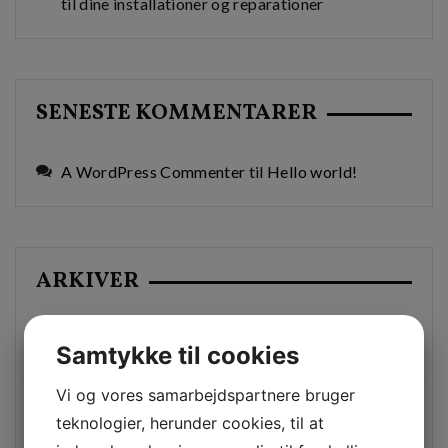
til dine installationer og reparationer
SENESTE KOMMENTARER
A WordPress Commenter
til
Hello world!
ARKIVER
juni 2026
Samtykke til cookies
Vi og vores samarbejdspartnere bruger
maj 2026
teknologier, herunder cookies, til at