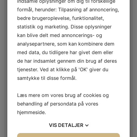
indsamle oplysninger om dig til forskellige
marts 2026
formål, herunder: Tilpasning af annoncering,
bedre brugeroplevelse, funktionalitet,
februar 2026
statistik og marketing. Disse oplysninger
kan blive delt med annoncerings- og
januar 2026
analysepartnere, som kan kombinere dem
med data, du tidligere har givet dem eller
oktober 2025
de har indsamlet gennem din brug af deres
tjenester. Ved at klikke på 'OK' giver du
juli 2025
samtykke til disse formål.
marts 2025
Læs mere om vores brug af cookies og
behandling af persondata på vores
februar 2025
hjemmeside.
december 2024
VIS
DETALJER