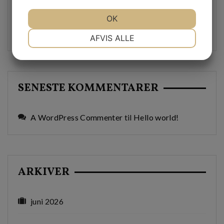
JA
NEJ
OK
JA
NEJ
Fordele ved at vælge et professionelt VVS firma
til dine installationer og reparationer
NØDVENDIGE
PRÆFERENCER
AFVIS ALLE
JA
NEJ
JA
NEJ
MARKETING
STATISTIK
SENESTE KOMMENTARER
A WordPress Commenter
til
Hello world!
ARKIVER
juni 2026