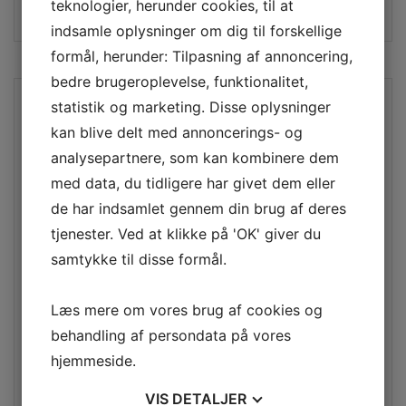
teknologier, herunder cookies, til at
indsamle oplysninger om dig til forskellige
formål, herunder: Tilpasning af annoncering,
bedre brugeroplevelse, funktionalitet,
SENESTE INDLÆG
statistik og marketing. Disse oplysninger
kan blive delt med annoncerings- og
analysepartnere, som kan kombinere dem
Sådan skaber du vækst med effektiv
med data, du tidligere har givet dem eller
kundeanalyse
de har indsamlet gennem din brug af deres
Sådan finder du den rette tandlæge i Skælskør
tjenester. Ved at klikke på 'OK' giver du
for optimal tandpleje
samtykke til disse formål.
Køb popcornmaskine – sådan vælger du den
Læs mere om vores brug af cookies og
perfekte model til hjemmet
behandling af persondata på vores
hjemmeside.
Find det bedste flyttefirma på Sjælland til din
næste flytning
VIS
DETALJER