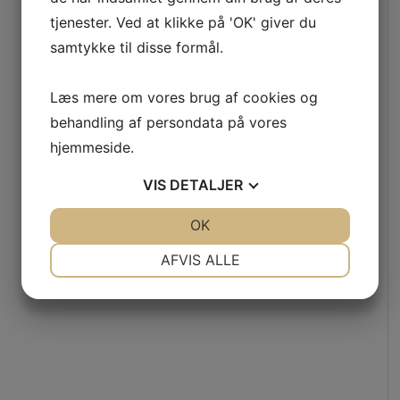
tjenester. Ved at klikke på 'OK' giver du
samtykke til disse formål.
Læs mere om vores brug af cookies og
behandling af persondata på vores
hjemmeside.
VIS
DETALJER
JA
NEJ
OK
JA
NEJ
NØDVENDIGE
PRÆFERENCER
AFVIS ALLE
JA
NEJ
JA
NEJ
MARKETING
STATISTIK