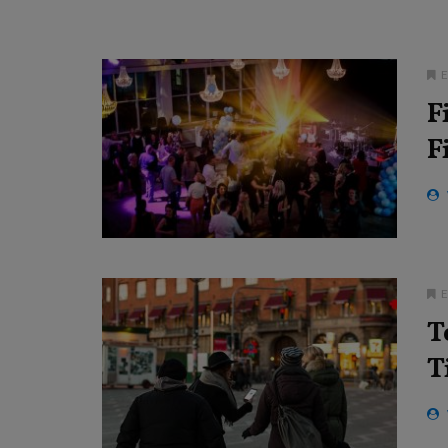
F
F
T
T