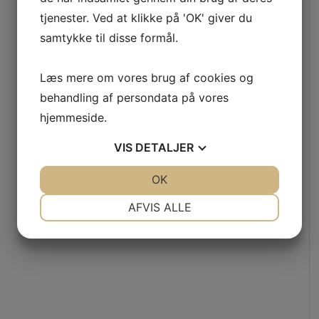
tjenester. Ved at klikke på 'OK' giver du
samtykke til disse formål.
Læs mere om vores brug af cookies og
behandling af persondata på vores
hjemmeside.
VIS
DETALJER
JA
NEJ
OK
JA
NEJ
NØDVENDIGE
PRÆFERENCER
AFVIS ALLE
JA
NEJ
JA
NEJ
MARKETING
STATISTIK