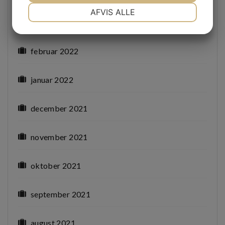
NØDVENDIGE
PRÆFERENCER
AFVIS ALLE
marts 2022
JA
NEJ
JA
NEJ
MARKETING
STATISTIK
februar 2022
januar 2022
december 2021
november 2021
oktober 2021
september 2021
august 2021