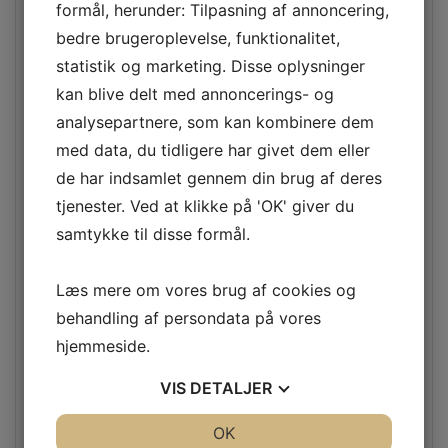
formål, herunder: Tilpasning af annoncering,
januar 2023
bedre brugeroplevelse, funktionalitet,
statistik og marketing. Disse oplysninger
kan blive delt med annoncerings- og
december 2022
analysepartnere, som kan kombinere dem
med data, du tidligere har givet dem eller
november 2022
de har indsamlet gennem din brug af deres
tjenester. Ved at klikke på 'OK' giver du
oktober 2022
samtykke til disse formål.
september 2022
Læs mere om vores brug af cookies og
behandling af persondata på vores
august 2022
hjemmeside.
juli 2022
VIS
DETALJER
JA
NEJ
OK
JA
NEJ
maj 2022