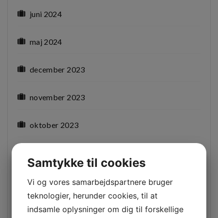
juni 2024
maj 2024
december 2023
november 2023
oktober 2023
juli 2023
Samtykke til cookies
april 2023
Vi og vores samarbejdspartnere bruger
teknologier, herunder cookies, til at
februar 2023
indsamle oplysninger om dig til forskellige