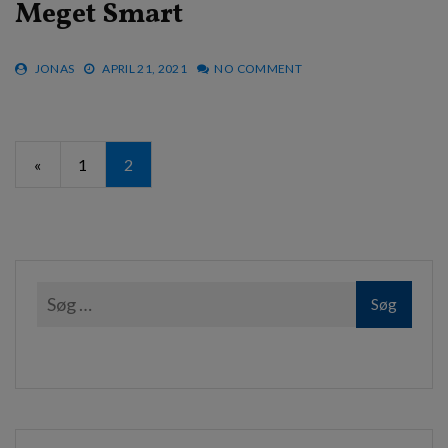
Meget Smart
JONAS
APRIL 21, 2021
NO COMMENT
Navigation
«
1
2
til
indlæg